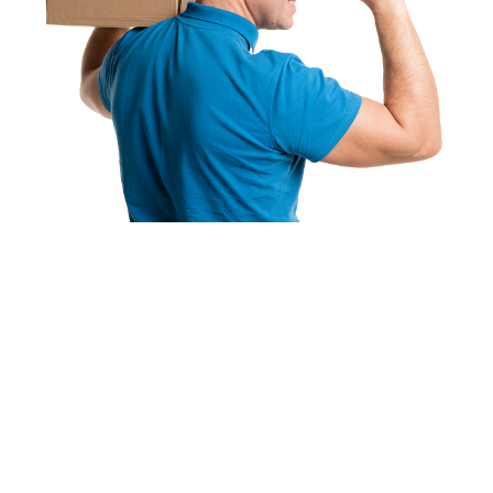
Варианты доставки
По г. Троицку –
БЕСПЛАТНО
!
В Челябинск и города Челябинской области –
БЕСПЛАТНО
до склада Транспортной компании
«Луч».
В другие города РФ осуществляется Почтой
России и логистической компанией СДЭК.