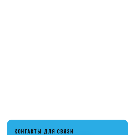
По г. Троицку –
БЕСПЛАТНО
!
В Челябинск и города Челябинской области –
БЕСПЛАТНО
до склада Транспортной компании
«Луч».
В другие города РФ осуществляется Почтой
России и логистической компанией СДЭК.
КОНТАКТЫ ДЛЯ СВЯЗИ