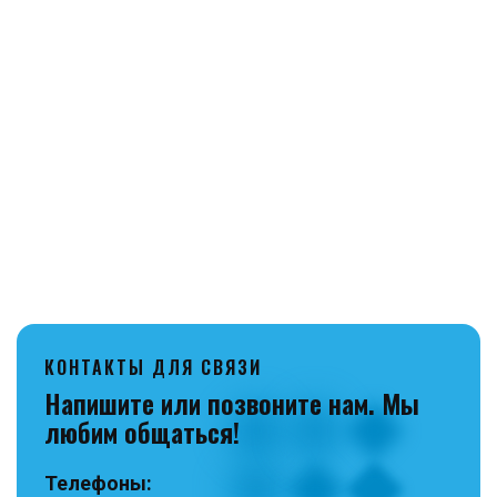
По г. Троицку –
БЕСПЛАТНО
!
В Челябинск и города Челябинской области –
БЕСПЛАТНО
до склада Транспортной компании
«Луч».
В другие города РФ осуществляется Почтой
России и логистической компанией СДЭК.
КОНТАКТЫ ДЛЯ СВЯЗИ
Напишите или позвоните нам. Мы
любим общаться!
Телефоны: