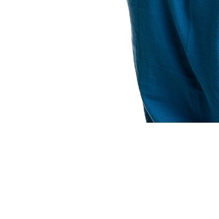
Варианты доставки
По г. Троицку –
БЕСПЛАТНО
!