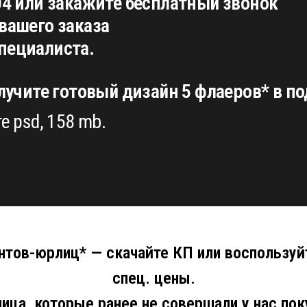
04 или закажите бесплатный звонок
вашего заказа
пециалиста.
олучите готовый дизайн 5 флаеров* в по
е psd, 158 mb.
нтов-юрлиц* — скачайте КП или воспользуй
спец. цены.
ица, которые ранее не совершали у нас пок