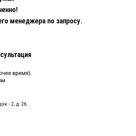
ченно!
его менеджера по запросу.
нсультация
очее время).
ом.
к - 2, д. 26